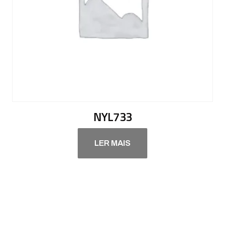
NYL733
LER MAIS