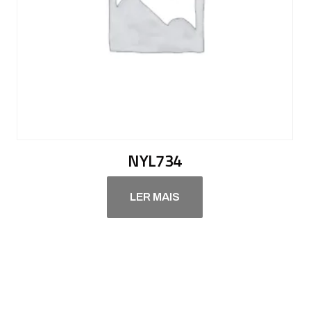
NYL734
LER MAIS