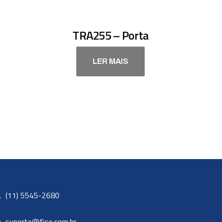
TRA255 – Porta
LER MAIS
(11) 5545-2680
suporte@fise.com.br