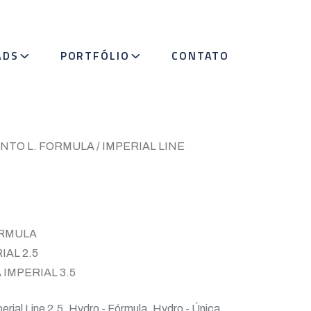
ADS
PORTFÓLIO
CONTATO
TO L. FORMULA / IMPERIAL LINE
ÓRMULA
IAL 2.5
 IMPERIAL 3.5
erial Line 2.5
,
Hydro - Fórmula
,
Hydro - Única