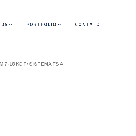
ADS
PORTFÓLIO
CONTATO
 7-15 KG P/ SISTEMA FS A