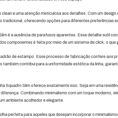
as clean e uma atenção meticulosa aos detalhes. Com um design
lo tradicional, oferecendo opções para diferentes preferências e
lim é a ausência de parafusos aparentes. Esse detalhe sutil cont
 dos componentes é feita por meio de um sistema de click, o que
padrão de estampo. Esse processo de fabricação confere aos p
o também contribui para a uniformidade estética da linha, garan
nha Squadro Slim oferece exatamente isso. Seja em uma residênc
 diferença. Combinando minimalismo com um toque moderno, ele
um ambiente acolhedor e elegante.
olha perfeita para aqueles que desejam incorporar o minimalismo 