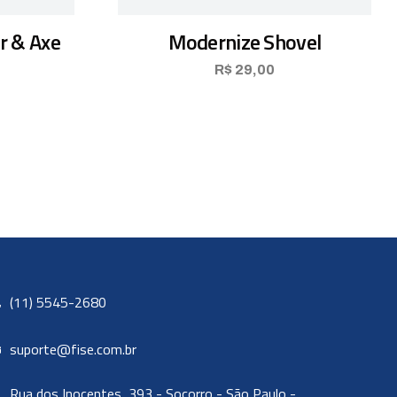
 & Axe
Modernize Shovel
R$
29,00
(11) 5545-2680
suporte@fise.com.br
Rua dos Inocentes, 393 - Socorro - São Paulo -