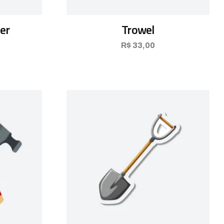
er
Trowel
R$
33,00